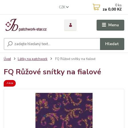
0
ks
CZK
za
0,00 Kč
Menu
Hledat
Úvod
Látky na patchwork
FQ Růžové snítky na fialové
FQ Růžové snítky na fialové
Akce