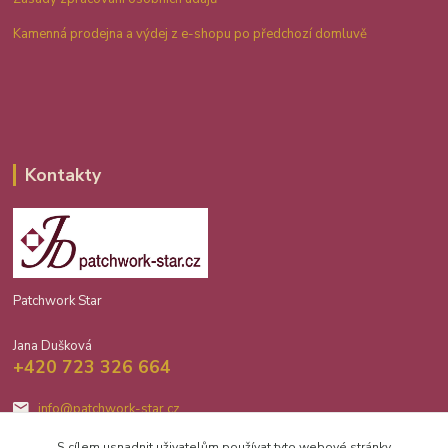
Kamenná prodejna a výdej z e-shopu po předchozí domluvě
Kontakty
Patchwork Star
Jana Dušková
+420 723 326 664
info@patchwork-star.cz
S cílem usnadnit uživatelům používat tyto webové stránky