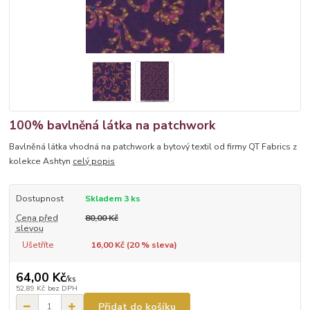
100% bavlněná látka na patchwork
Bavlněná látka vhodná na patchwork a bytový textil od firmy QT Fabrics z
kolekce Ashtyn
celý popis
Dostupnost
Skladem 3 ks
Cena před
80,00 Kč
slevou
Ušetříte
16,00 Kč (
20
% sleva)
64,00 Kč
/
ks
52,89 Kč
bez DPH
Přidat do košíku