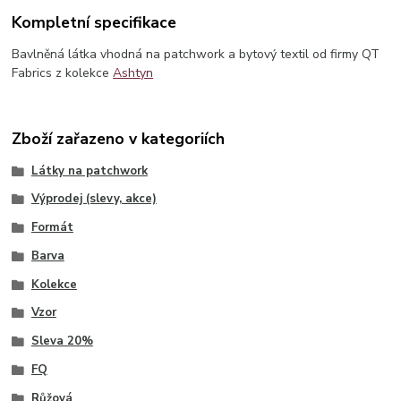
Kompletní specifikace
Bavlněná látka vhodná na patchwork a bytový textil od firmy QT
Fabrics z kolekce
Ashtyn
Zboží zařazeno v kategoriích
Látky na patchwork
Výprodej (slevy, akce)
Formát
Barva
Kolekce
Vzor
Sleva 20%
FQ
Růžová