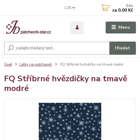
0
ks
CZK
za
0,00 Kč
Menu
Hledat
Úvod
Látky na patchwork
FQ Stříbrné hvězdičky na tmavě modré
FQ Stříbrné hvězdičky na tmavě
modré