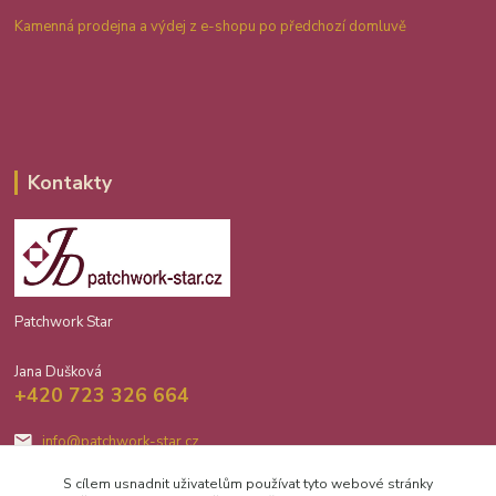
Kamenná prodejna a výdej z e-shopu po předchozí domluvě
Kontakty
Patchwork Star
Jana Dušková
+420 723 326 664
info@patchwork-star.cz
S cílem usnadnit uživatelům používat tyto webové stránky