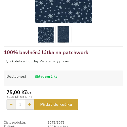
100% bavlněná látka na patchwork
FQ z kolekce Holiday Metals
celý popis
Dostupnost
Skladem 1 ks
75,00 Kč
/
ks
61,98 Kč
bez DPH
Přidat do košíku
Číslo produktu:
3073/3073
Složení:
100% bavlna