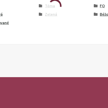
Téma
FQ
vá
Zelená
Béž
ované