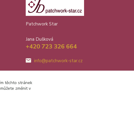
Patchwork Star
Jana Dušková
+420 723 326 664
info@patchwork-star.cz
ím těchto stránek
 můžete změnit v
Vytvořeno na
Eshop-rychle.cz