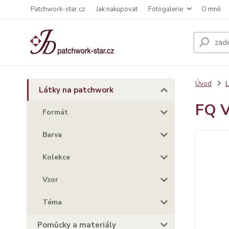
Patchwork-star.cz
Jak nakupovat
Fotogalerie
O mně
Úvod
L
Látky na patchwork
FQ V
Formát
Barva
Kolekce
Vzor
Téma
Pomůcky a materiály