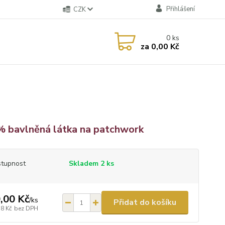
Přihlášení
CZK
0
ks
za
0,00 Kč
 bavlněná látka na patchwork
tupnost
Skladem 2 ks
,00 Kč
/
ks
Přidat do košíku
38 Kč
bez DPH