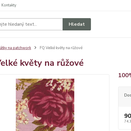
Kontakty
Hledat
átky na patchwork
FQ Velké květy na růžové
elké květy na růžové
100%
Dos
90
74,