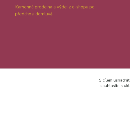
Kamenná prodejna a výdej z e-shopu po
předchozí domluvě
S cílem usnadnit
souhlasíte s uk
2026 Jana Dušková Patchwork Star