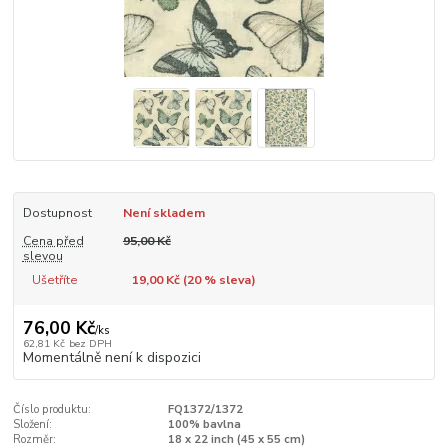
Dostupnost
Není skladem
Cena před
95,00 Kč
slevou
Ušetříte
19,00 Kč (
20
% sleva)
76,00 Kč
/
ks
62,81 Kč
bez DPH
Momentálně není k dispozici
Číslo produktu:
FQ1372/1372
Složení:
100% bavlna
Rozměr:
18 x 22 inch (45 x 55 cm)