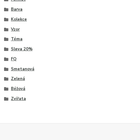
Barva
Kolekce
Vzor
Téma
Sleva 20%
FQ
Smetanová
Zelená
Béžová
Zvířata