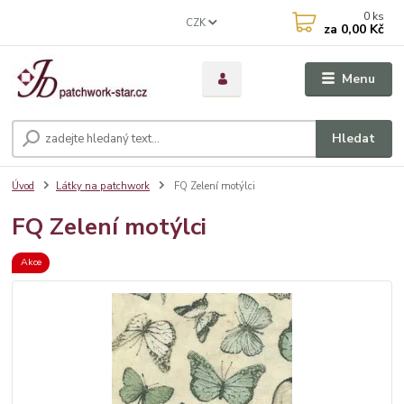
0
ks
CZK
za
0,00 Kč
Menu
Hledat
Úvod
Látky na patchwork
FQ Zelení motýlci
FQ Zelení motýlci
Akce