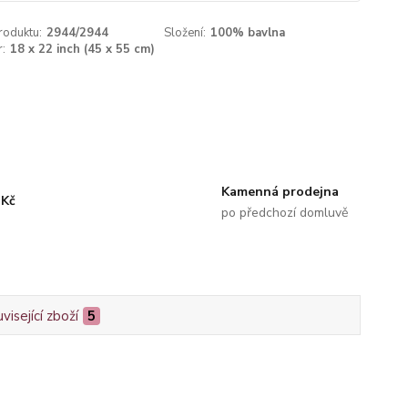
roduktu:
2944/2944
Složení:
100% bavlna
:
18 x 22 inch (45 x 55 cm)
Kamenná prodejna
 Kč
po předchozí domluvě
visející zboží
5