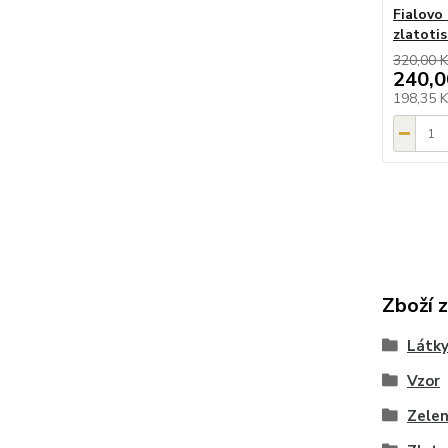
Fialovo 
zlatoti
320,00 K
240,0
198,35 
Zboží 
Látky
Vzor
Zele