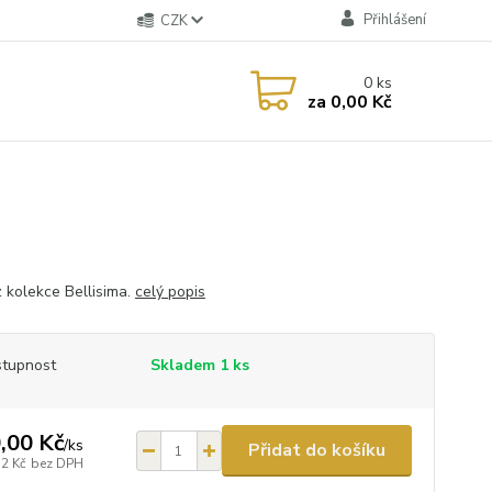
Přihlášení
CZK
0
ks
za
0,00 Kč
z kolekce Bellisima.
celý popis
tupnost
Skladem 1 ks
,00 Kč
/
ks
Přidat do košíku
12 Kč
bez DPH