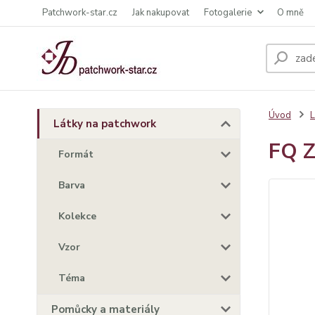
Patchwork-star.cz
Jak nakupovat
Fotogalerie
O mně
Úvod
L
Látky na patchwork
FQ Z
Formát
Barva
Kolekce
Vzor
Téma
Pomůcky a materiály