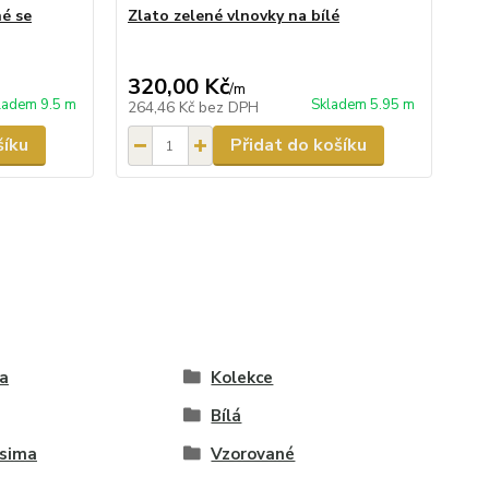
né se
Zlato zelené vlnovky na bílé
FQ 
zl
80,
320,00 Kč
60
/
m
ladem 9.5 m
Skladem 5.95 m
264,46 Kč
bez DPH
49
šíku
Přidat do košíku
a
Kolekce
Bílá
isima
Vzorované