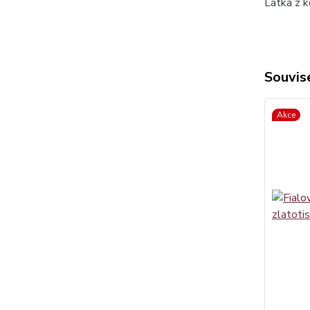
Látka z k
Souvise
Akce