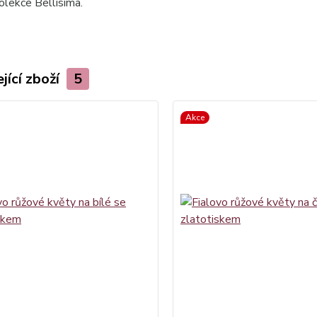
olekce Bellisima.
jící zboží
5
Akce