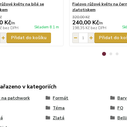
růžové květy na bílé se
Fialovo růžové květy na čer
skem
zlatotiskem
č
320,00 Kč
0 Kč
240,00 Kč
/
m
/
m
Skladem 8.1 m
Sk
Kč
bez DPH
198,35 Kč
bez DPH
Přidat do košíku
Přidat do ko
zařazeno v kategoriích
 na patchwork
Formát
Barv
Téma
FQ
ná
Zlatá
Bell