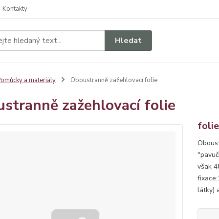
Kontakty
Hledat
omůcky a materiály
Oboustranně zažehlovací folie
stranně zažehlovací folie
foli
Oboust
"pavuč
však 48
fixace:
látky) 