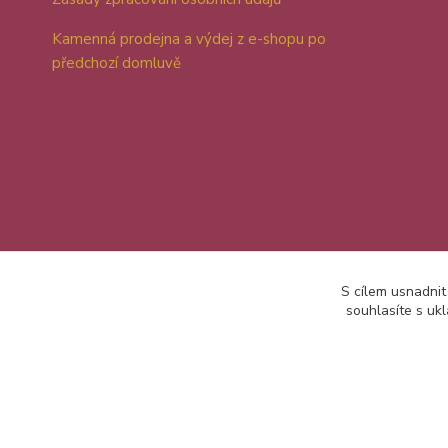
Kamenná prodejna a výdej z e-shopu po
předchozí domluvě
S cílem usnadnit
souhlasíte s uk