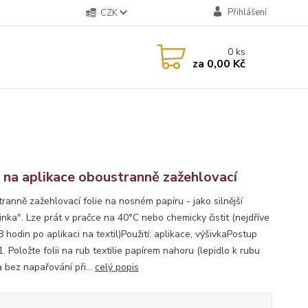
Přihlášení
CZK
0
ks
za
0,00 Kč
e na aplikace oboustranně zažehlovací
ranně zažehlovací folie na nosném papíru - jako silnější
inka". Lze prát v pračce na 40°C nebo chemicky čistit (nejdříve
 hodin po aplikaci na textil)Použití: aplikace, výšivkaPostup
1. Položte folii na rub textilie papírem nahoru (lepidlo k rubu
a bez napařování při...
celý popis