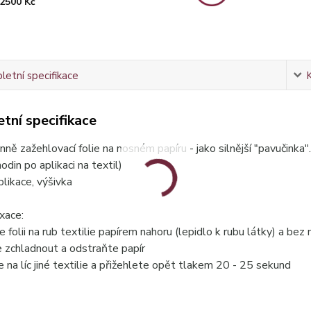
2500 Kč
etní specifikace
tní specifikace
ně zažehlovací folie na nosném papíru - jako silnější "pavučinka"
odin po aplikaci na textil)
plikace, výšivka
xace:
e folii na rub textilie papírem nahoru (lepidlo k rubu látky) a b
 zchladnout a odstraňte papír
te na líc jiné textilie a přižehlete opět tlakem 20 - 25 sekund