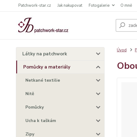
Patchwork-star.cz
Jak nakupovat
Fotogalerie
O mně
Úvod
P
Látky na patchwork
Obou
Pomůcky a materiály
Netkané textilie
Nitě
Pomůcky
Ucha k taškám
Zipy