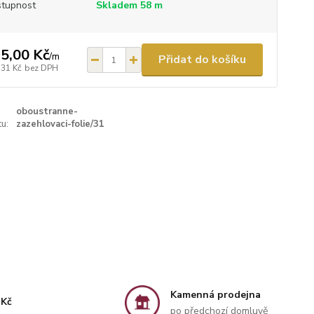
tupnost
Skladem 58 m
5,00 Kč
/
m
Přidat do košíku
,31 Kč
bez DPH
oboustranne-
u:
zazehlovaci-folie/31
Kamenná prodejna
 Kč
po předchozí domluvě