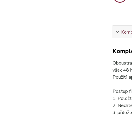
Kompl
Komple
Oboustran
však 48 h
Použití: a
Postup fi
1. Položt
2. Nechte
3. přilož