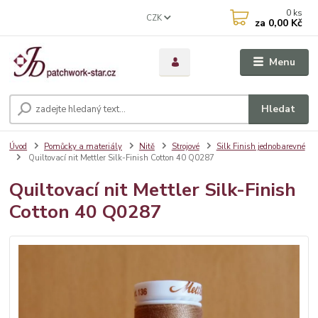
0
ks
CZK
za
0,00 Kč
Menu
Hledat
Úvod
Pomůcky a materiály
Nitě
Strojové
Silk Finish jednobarevné
Quiltovací nit Mettler Silk-Finish Cotton 40 Q0287
Quiltovací nit Mettler Silk-Finish
Cotton 40 Q0287