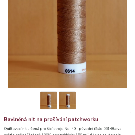
Bavlněná nit na prošívání patchworku
Quiltovací nit určená pro šicí stroje No. 40 - původní číslo 0614Barva:
světle hnědáSložení: 100% bavlnaNávin: 150 m/ 164 yds
celý popis