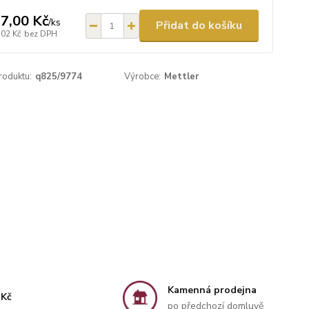
7,00 Kč
/
ks
Přidat do košíku
,02 Kč
bez DPH
roduktu:
q825/9774
Výrobce:
Mettler
Kamenná prodejna
 Kč
po předchozí domluvě