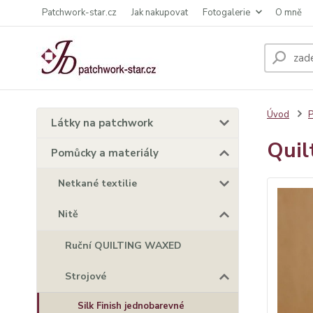
Patchwork-star.cz
Jak nakupovat
Fotogalerie
O mně
Úvod
P
Látky na patchwork
Quil
Pomůcky a materiály
Netkané textilie
Nitě
Ruční QUILTING WAXED
Strojové
Silk Finish jednobarevné