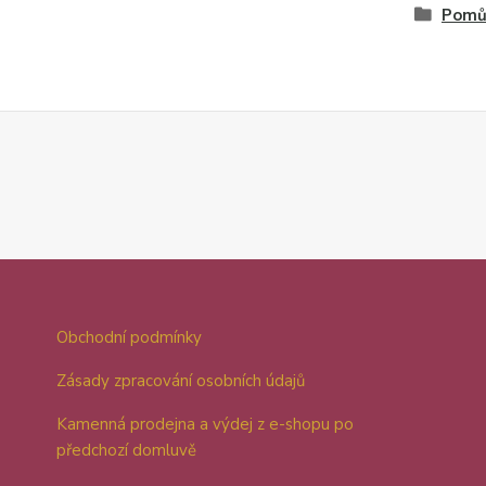
Pomůc
Obchodní podmínky
Zásady zpracování osobních údajů
Kamenná prodejna a výdej z e-shopu po
předchozí domluvě