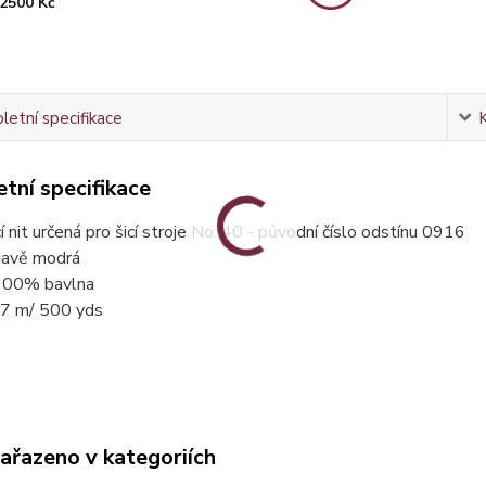
2500 Kč
etní specifikace
tní specifikace
í nit určená pro šicí stroje No. 40 - původní číslo odstínu 0916
mavě modrá
 100% bavlna
57 m/ 500 yds
zařazeno v kategoriích