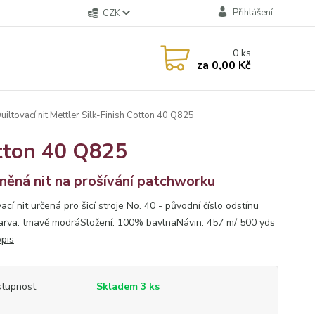
Přihlášení
CZK
0
ks
za
0,00 Kč
uiltovací nit Mettler Silk-Finish Cotton 40 Q825
otton 40 Q825
něná nit na prošívání patchworku
ací nit určená pro šicí stroje No. 40 - původní číslo odstínu
rva: tmavě modráSložení: 100% bavlnaNávin: 457 m/ 500 yds
opis
tupnost
Skladem 3 ks