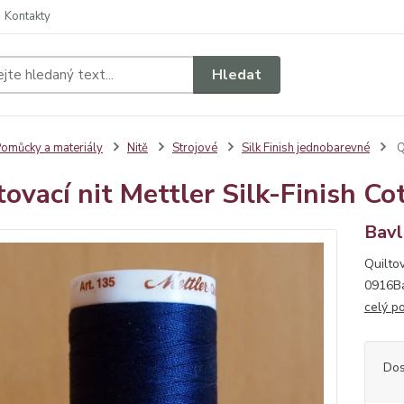
Kontakty
Hledat
omůcky a materiály
Nitě
Strojové
Silk Finish jednobarevné
Q
tovací nit Mettler Silk-Finish C
Bavl
Quiltov
0916Ba
celý p
Dos