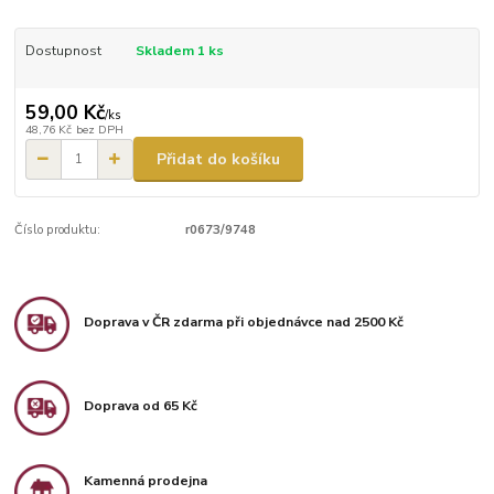
Dostupnost
Skladem 1 ks
59,00 Kč
/
ks
48,76 Kč
bez DPH
Přidat do košíku
Číslo produktu:
r0673/9748
Doprava v ČR zdarma při objednávce nad 2500 Kč
Doprava od 65 Kč
Kamenná prodejna