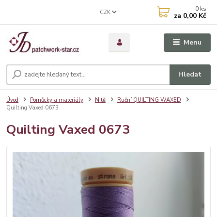
0
ks
CZK
za
0,00 Kč
Menu
Hledat
Úvod
Pomůcky a materiály
Nitě
Ruční QUILTING WAXED
Quilting Vaxed 0673
Quilting Vaxed 0673