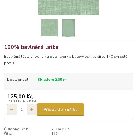
100% bavlněná látka
Bavlněná látka vhodná na patchwork a bytový textil v šířce 140 cm
celý
popis
Dostupnost
Skladem 2.35 m
125,00 Kč
/
m
103,31 Kč
bez DPH
Přidat do košíku
Číslo produktu:
2906/2906
Šířka:
140