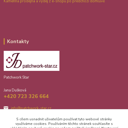
Kamenná prodejna a výdej z e-shopu po předchozí domluvě
Kontakty
Patchwork Star
Jana Dušková
+420 723 326 664
info@patchwork-star.cz
S cílem usnadnit uživatelům používat tyto webové stránky
využíváme cookies. Používáním těchto stránek souhlasíte s