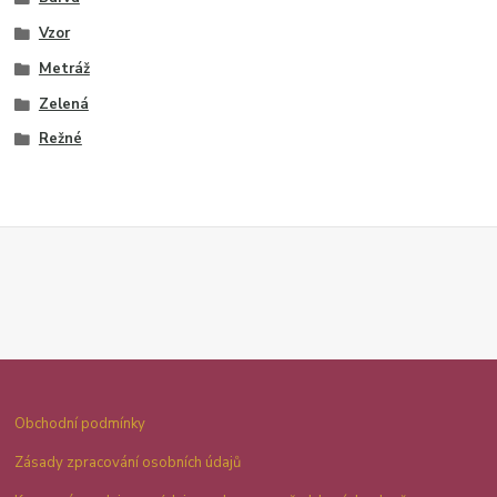
Vzor
Metráž
Zelená
Režné
Obchodní podmínky
Zásady zpracování osobních údajů