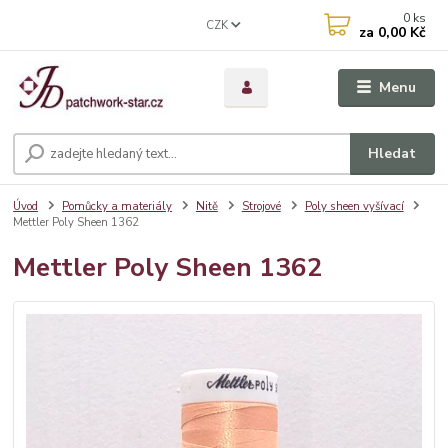
0
ks
CZK
za
0,00 Kč
Menu
Hledat
Úvod
Pomůcky a materiály
Nitě
Strojové
Poly sheen vyšívací
Mettler Poly Sheen 1362
Mettler Poly Sheen 1362