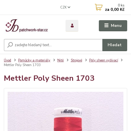
0
ks
CZK
za
0,00 Kč
Menu
Hledat
Úvod
Pomůcky a materiály
Nitě
Strojové
Poly sheen vyšívací
Mettler Poly Sheen 1703
Mettler Poly Sheen 1703