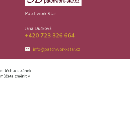
Patchwork Star
Jana Dušková
+420 723 326 664
info@patchwork-star.cz
ím těchto stránek
 můžete změnit v
Vytvořeno na
Eshop-rychle.cz