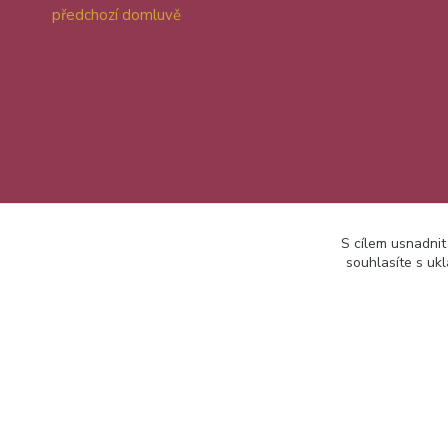
předchozí domluvě
S cílem usnadnit
souhlasíte s uk
2026 Jana Dušková Patchwork Star