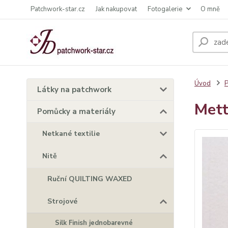
Patchwork-star.cz
Jak nakupovat
Fotogalerie
O mně
Úvod
P
Látky na patchwork
Mett
Pomůcky a materiály
Netkané textilie
Nitě
Ruční QUILTING WAXED
Strojové
Silk Finish jednobarevné