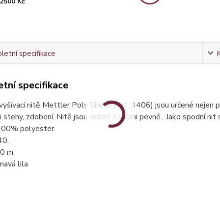
2500 Kč
etní specifikace
tní specifikace
vyšívací nitě Mettler Poly Sheen (Art. 3406) jsou určené nejen pro
i stehy, zdobení. Nitě jsou lesklé a velmi pevné. Jako spodní nit
 100% polyester.
 40.
00 m.
mavá lila