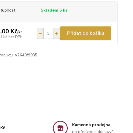
tupnost
Skladem 5 ks
,00 Kč
/
ks
Přidat do košíku
41 Kč
bez DPH
roduktu:
v2640/9935
Kamenná prodejna
 Kč
po předchozí domluvě