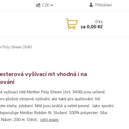
Přihlášení
CZK
0
ks
za
0,00 Kč
r Poly Sheen 2640
esterová vyšívací nit vhodná i na
tování
é vyšívací nitě Mettler Poly Sheen (Art. 3406) jsou určené
ro plošné strojové vyšívání, ale také pro quiltování, šití
ími stehy, zdobení. Nitě jsou lesklé a velmi pevné. Jako spodní
doporučuje Mettler Bobbin fil. Složení: 100% polyester. Síla:
 Návin: 200 m. Odstí...
celý popis