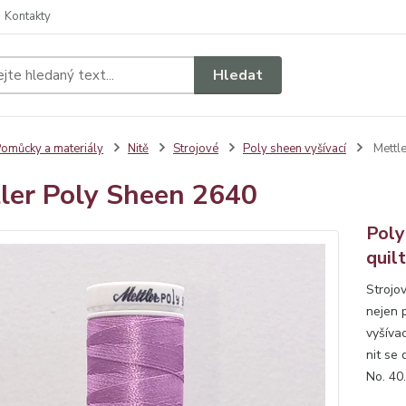
Kontakty
Hledat
omůcky a materiály
Nitě
Strojové
Poly sheen vyšívací
Mettle
ler Poly Sheen 2640
Poly
quil
Strojov
nejen p
vyšívac
nit se 
No. 40.