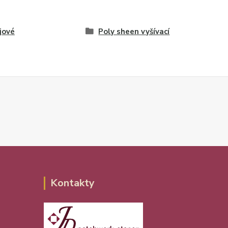
jové
Poly sheen vyšívací
Kontakty