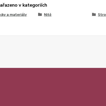
zařazeno v kategoriích
ky a materiály
Nitě
Stro