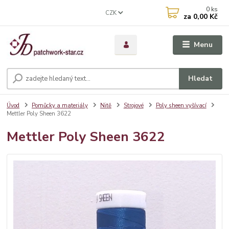
0
ks
CZK
za
0,00 Kč
Menu
Hledat
Úvod
Pomůcky a materiály
Nitě
Strojové
Poly sheen vyšívací
Mettler Poly Sheen 3622
Mettler Poly Sheen 3622