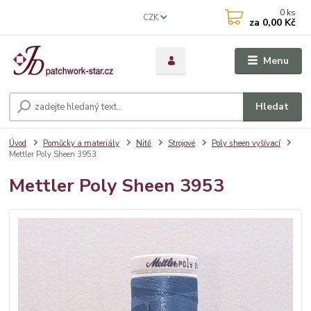
0
ks
CZK
za
0,00 Kč
Menu
Hledat
Úvod
Pomůcky a materiály
Nitě
Strojové
Poly sheen vyšívací
Mettler Poly Sheen 3953
Mettler Poly Sheen 3953