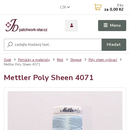
0
ks
CZK
za
0,00 Kč
Menu
Hledat
Úvod
Pomůcky a materiály
Nitě
Strojové
Poly sheen vyšívací
Mettler Poly Sheen 4071
Mettler Poly Sheen 4071