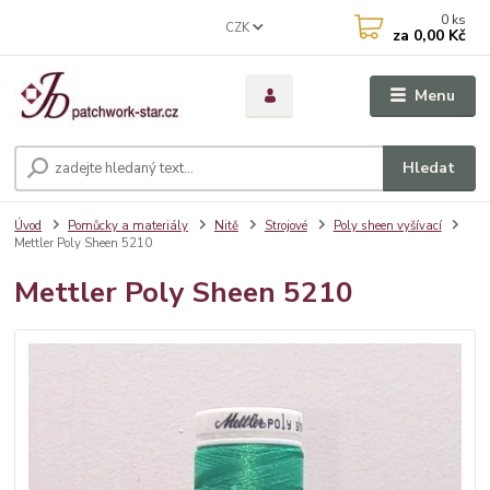
0
ks
CZK
za
0,00 Kč
Menu
Hledat
Úvod
Pomůcky a materiály
Nitě
Strojové
Poly sheen vyšívací
Mettler Poly Sheen 5210
Mettler Poly Sheen 5210