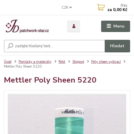
0
ks
CZK
za
0,00 Kč
Menu
Hledat
Úvod
Pomůcky a materiály
Nitě
Strojové
Poly sheen vyšívací
Mettler Poly Sheen 5220
Mettler Poly Sheen 5220