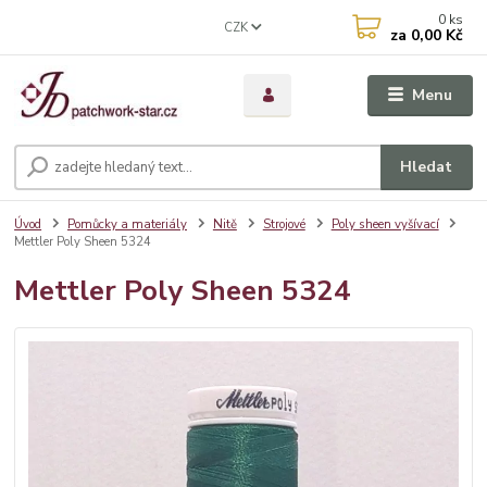
0
ks
CZK
za
0,00 Kč
Menu
Hledat
Úvod
Pomůcky a materiály
Nitě
Strojové
Poly sheen vyšívací
Mettler Poly Sheen 5324
Mettler Poly Sheen 5324