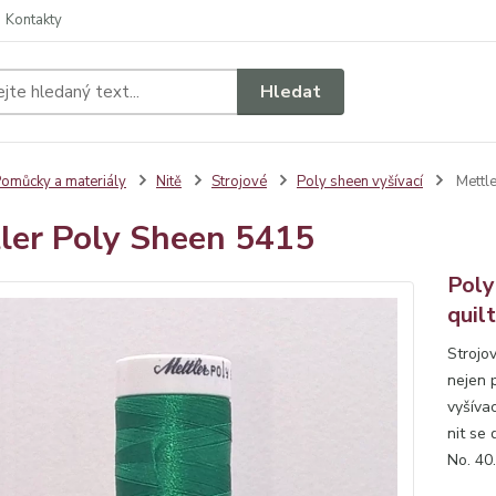
Kontakty
Hledat
omůcky a materiály
Nitě
Strojové
Poly sheen vyšívací
Mettle
ler Poly Sheen 5415
Poly
quil
Strojov
nejen p
vyšívac
nit se 
No. 40.