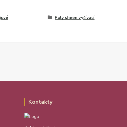
jové
Poly sheen vyšívací
Kontakty