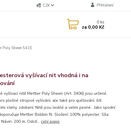
Přihlášení
CZK
0
ks
za
0,00 Kč
r Poly Sheen 5415
esterová vyšívací nit vhodná i na
tování
é vyšívací nitě Mettler Poly Sheen (Art. 3406) jsou určené
ro plošné strojové vyšívání, ale také pro quiltování, šití
ími stehy, zdobení. Nitě jsou lesklé a velmi pevné. Jako spodní
doporučuje Mettler Bobbin fil. Složení: 100% polyester. Síla:
 Návin: 200 m. Odstí...
celý popis