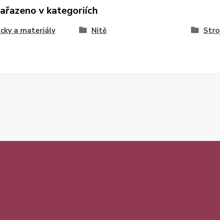
zařazeno v kategoriích
ky a materiály
Nitě
Stro