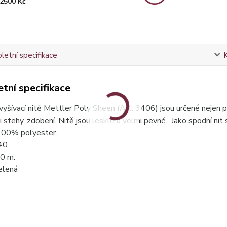
2500 Kč
etní specifikace
tní specifikace
vyšívací nitě Mettler Poly Sheen (Art. 3406) jsou určené nejen pro
i stehy, zdobení. Nitě jsou lesklé a velmi pevné. Jako spodní nit
 100% polyester.
 40.
00 m.
elená