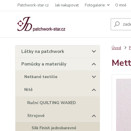
Patchwork-star.cz
Jak nakupovat
Fotogalerie
O mně
Úvod
P
Látky na patchwork
Mett
Pomůcky a materiály
Netkané textilie
Nitě
Ruční QUILTING WAXED
Strojové
Silk Finish jednobarevné