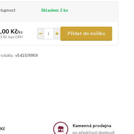
tupnost
Skladem 2 ks
,00 Kč
/
ks
Přidat do košíku
41 Kč
bez DPH
roduktu:
v5415/9959
Kamenná prodejna
 Kč
po předchozí domluvě