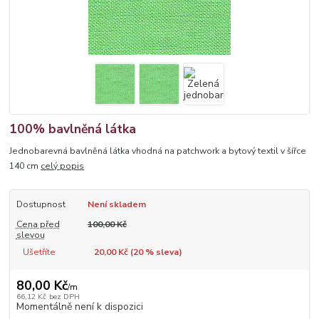
100% bavlněná látka
Jednobarevná bavlněná látka vhodná na patchwork a bytový textil v šířce
140 cm
celý popis
Dostupnost
Není skladem
Cena před
100,00 Kč
slevou
Ušetříte
20,00 Kč (
20
% sleva)
80,00 Kč
/
m
66,12 Kč
bez DPH
Momentálně není k dispozici