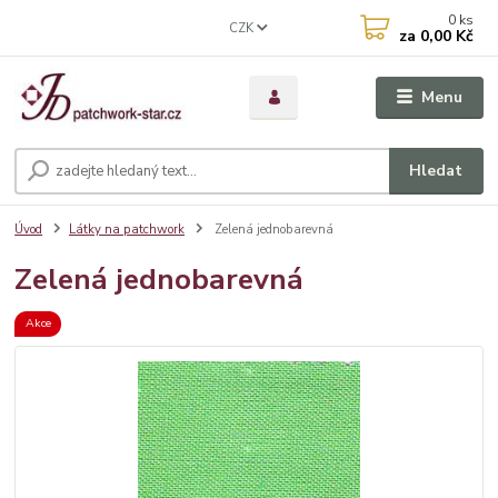
0
ks
CZK
za
0,00 Kč
Menu
Hledat
Úvod
Látky na patchwork
Zelená jednobarevná
Zelená jednobarevná
Akce