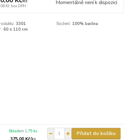
0,00 Kč
/
ks
Momentálně není k dispozici
,08 Kč
bez DPH
roduktu:
3301
Složení:
100% bavlna
:
60 x 110 cm
Skladem 1.75 ks
Přidat do košíku
375,00 Kč
/
ks