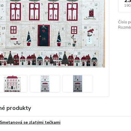
23
190
Číslo p
Rozměr
é produkty
Smetanová se zlatými tečkami