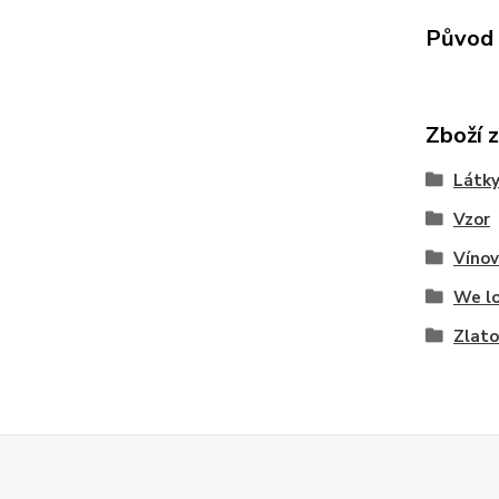
Původ 
Zboží 
Látky
Vzor
Víno
We lo
Zlato