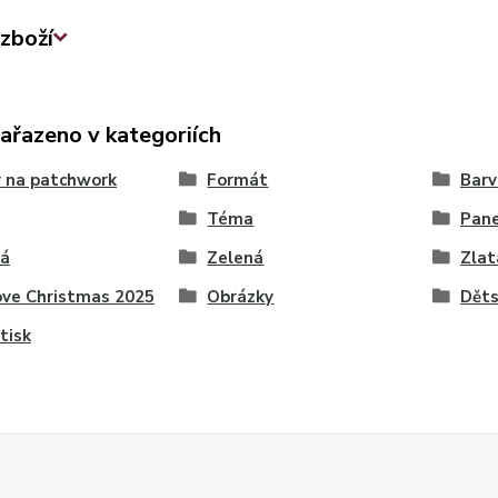
zboží
zařazeno v kategoriích
 na patchwork
Formát
Barv
Téma
Pane
vá
Zelená
Zlat
ve Christmas 2025
Obrázky
Dět
tisk