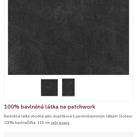
100% bavlněná látka na patchwork
Bavlněná látka vhodná jako doplňková k pestrobarevným látkám.Složení
100% bavlnaŠířka: 110 cm
celý popis