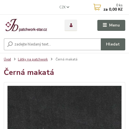
0
ks
CZK
za
0,00 Kč
Menu
Hledat
Úvod
Látky na patchwork
Černá makatá
Černá makatá