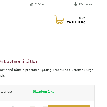
Přihlášení
CZK
0
ks
za
0,00 Kč
 bavlněná látka
avlněná látka z produkce Qulting Treasures z kolekce Surge
opis
tupnost
Skladem 2 ks