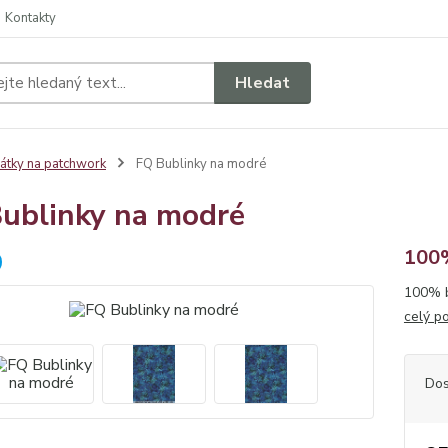
Kontakty
Hledat
átky na patchwork
FQ Bublinky na modré
ublinky na modré
100%
100% b
celý p
Dos