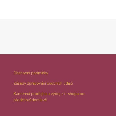
Obchodní podmínky
Zásady zpracování osobních údajů
Kamenná prodejna a výdej z e-shopu po
předchozí domluvě