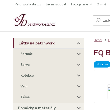
Patchwork-star.cz
Jak nakupovat
Fotogalerie
O mně
Úvod
L
Látky na patchwork
FQ B
Formát
Barva
Novinka
Kolekce
Vzor
Téma
Pomůcky a materiály