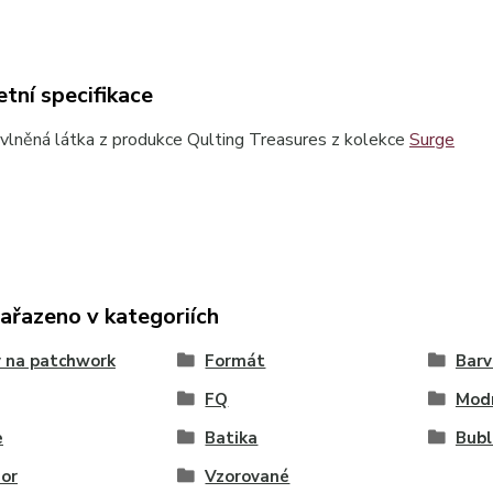
tní specifikace
lněná látka z produkce Qulting Treasures z kolekce
Surge
zařazeno v kategoriích
 na patchwork
Formát
Barv
FQ
Mod
e
Batika
Bubl
or
Vzorované