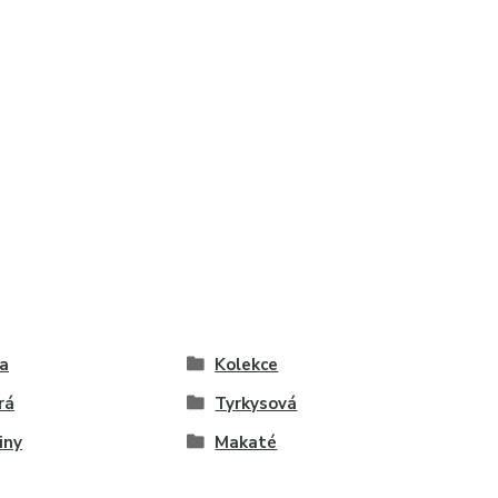
a
Kolekce
rá
Tyrkysová
iny
Makaté