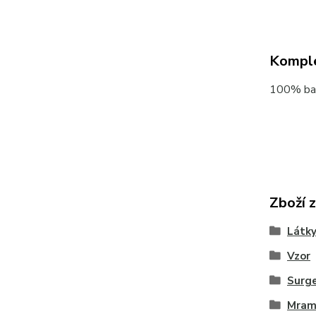
Komple
100% bav
Zboží 
Látky
Vzor
Surg
Mram