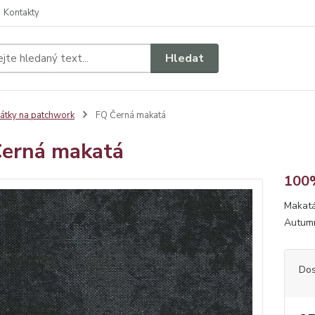
Kontakty
Hledat
átky na patchwork
FQ Černá makatá
erná makatá
100%
Makatá
Autumn
Dos