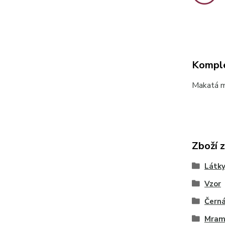
Komple
Makatá m
Zboží 
Látky
Vzor
Čern
Mram