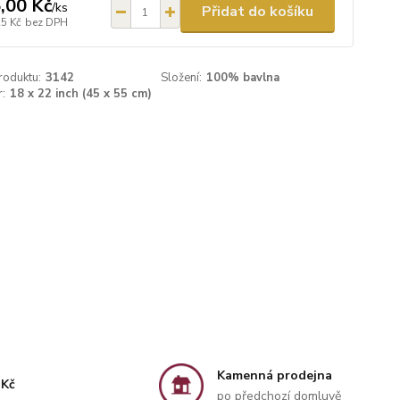
,00 Kč
/
ks
Přidat do košíku
25 Kč
bez DPH
roduktu:
3142
Složení:
100% bavlna
:
18 x 22 inch (45 x 55 cm)
Kamenná prodejna
 Kč
po předchozí domluvě