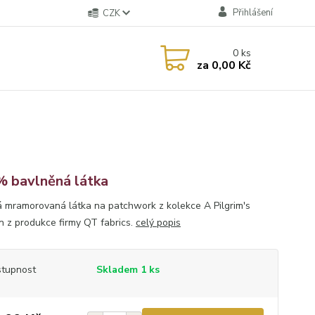
Přihlášení
CZK
0
ks
za
0,00 Kč
 bavlněná látka
 mramorovaná látka na patchwork z kolekce A Pilgrim's
 z produkce firmy QT fabrics.
celý popis
tupnost
Skladem 1 ks