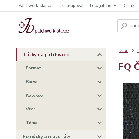
Patchwork-star.cz
Jak nakupovat
Fotogalerie
O mně
Úvod
L
Látky na patchwork
FQ Č
Formát
Barva
Kolekce
Vzor
Téma
Pomůcky a materiály