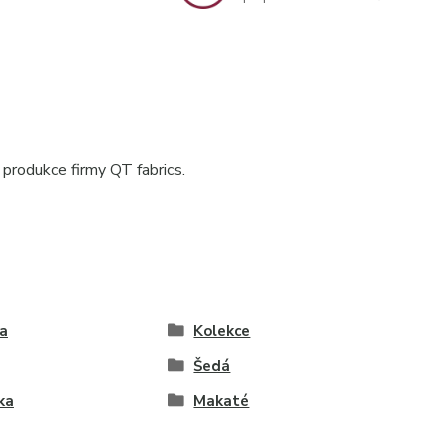
 produkce firmy QT fabrics.
a
Kolekce
Šedá
ka
Makaté