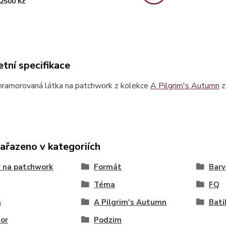
2500 Kč
tní specifikace
ramorovaná látka na patchwork z kolekce
A Pilgrim's Autumn
z
zařazeno v kategoriích
 na patchwork
Formát
Barv
Téma
FQ
á
A Pilgrim's Autumn
Bati
or
Podzim