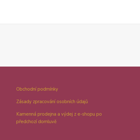
Obchodní podmínky
Zásady zpracování osobních údajů
Kamenná prodejna a výdej z e-shopu po
předchozí domluvě