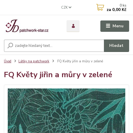
0
ks
CZK
za
0,00 Kč
Menu
Hledat
Úvod
Látky na patchwork
FQ Květy jiřin a můry v zelené
FQ Květy jiřin a můry v zelené