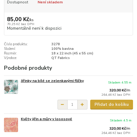
Dostupnost
Není skladem
85,00 Kč
/
ks
70,25 Kč
bez DPH
Momentálně není k dispozici
Číslo produktu:
3278
Složení:
100% bavlna
Rozměr:
18 x 22 inch (45 x 55 cm)
Výrobce:
QT Fabrics
Podobné produkty
Jiřinky na bílé se zelenkavými flíčky
Skladem 4.55 m
320,00 Kč
/
m
264,46 Kč
bez DPH
Přidat do košíku
Květy jiřin a můry v lososové
Skladem 4.5 m
320,00 Kč
/
m
264,46 Kč
bez DPH