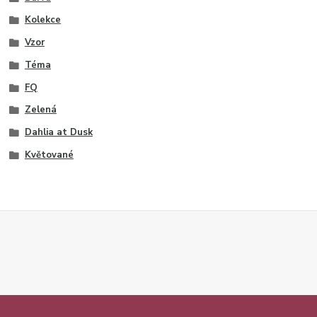
Kolekce
Vzor
Téma
FQ
Zelená
Dahlia at Dusk
Květované