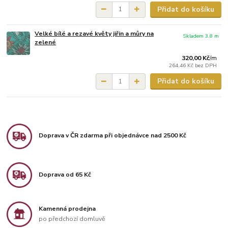
Přidat do košíku
Velké bílé a rezavé květy jiřin a můry na
Skladem 3.8 m
zelené
320,00 Kč
/
m
264,46 Kč
bez DPH
Přidat do košíku
Doprava v ČR zdarma při objednávce nad 2500 Kč
Doprava od 65 Kč
Kamenná prodejna
po předchozí domluvě