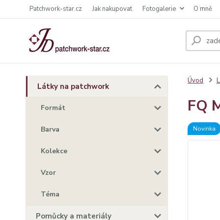
Patchwork-star.cz
Jak nakupovat
Fotogalerie
O mně
Úvod
L
Látky na patchwork
FQ M
Formát
Barva
Novinka
Kolekce
Vzor
Téma
Pomůcky a materiály