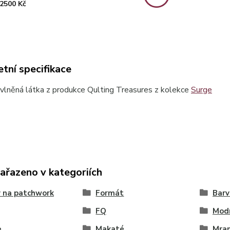
2500 Kč
tní specifikace
lněná látka z produkce Qulting Treasures z kolekce
Surge
zařazeno v kategoriích
 na patchwork
Formát
Barv
FQ
Mod
e
Makaté
Mra