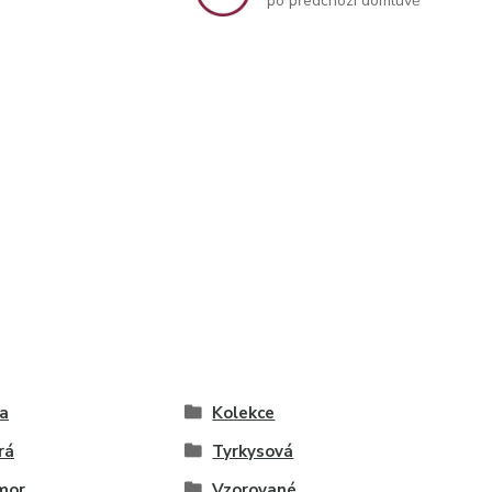
po předchozí domluvě
a
Kolekce
rá
Tyrkysová
mor
Vzorované