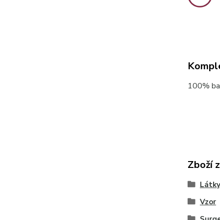
Komple
100% bav
Zboží 
Látky
Vzor
Surg