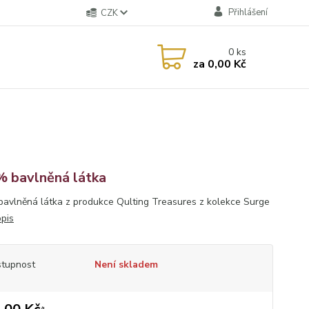
Přihlášení
CZK
0
ks
za
0,00 Kč
 bavlněná látka
avlněná látka z produkce Qulting Treasures z kolekce Surge
opis
tupnost
Není skladem