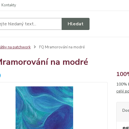
Kontakty
Hledat
átky na patchwork
FQ Mramorování na modré
ramorování na modré
100%
100% b
celý p
Dos