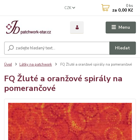
0
ks
CZK
za
0,00 Kč
Menu
Hledat
Úvod
Látky na patchwork
FQ Žluté a oranžové spirály na pomerančové
FQ Žluté a oranžové spirály na
pomerančové