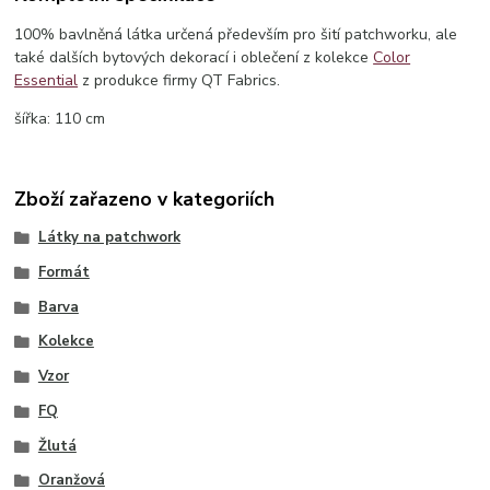
100% bavlněná látka určená především pro šití patchworku, ale
také dalších bytových dekorací i oblečení z kolekce
Color
Essential
z produkce firmy QT Fabrics.
šířka: 110 cm
Zboží zařazeno v kategoriích
Látky na patchwork
Formát
Barva
Kolekce
Vzor
FQ
Žlutá
Oranžová