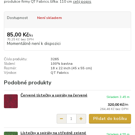
produkce firmy QT Fabrics.šířka: 110 cm
celý popis
Dostupnost
Není skladem
85,00 Kč
/
ks
70,25 Kč
bez DPH
Momentálně není k dispozici
Číslo produktu:
3265
Složení:
100% bavlna
Rozměr:
18 x 22 inch (45 x 55 cm)
Výrobce:
QT Fabrics
Podobné produkty
Červené lístečky a spirály na červené
Skladem 3.45 m
320,00 Kč
/
m
264,46 Kč
bez DPH
Přidat do košíku
Lístečky a spirály na středně zelené
Skladem 4.55 m