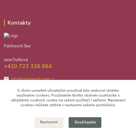
Kontakty
Patchwork Star
Jana Dušková
+420 723 326 664
info@patchwork-star.cz
S cílem usnadnit uživatelům používat tyto webové stránky
využíváme cookies. Používáním těchto stránek souhlasíte s
ukládáním souborů cookie na vašem počítači / zařízení. Nastavení
cookies můžete změnit v nastavení vašeho prohlížeče.
Upravit sběr cookies.
Souhlasím
Nastavení