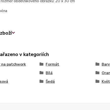
 rozměr obdélníkového obrázku: 20 x 30 cm
vlna
zboží
zařazeno v kategoriích
 na patchwork
Formát
Barv
Bílá
Ora
ysová
Šedá
Kvě