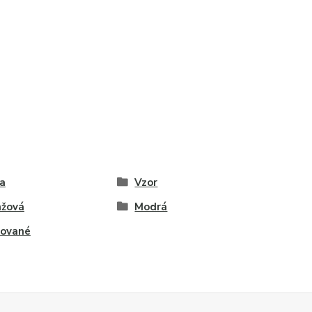
a
Vzor
nžová
Modrá
tované