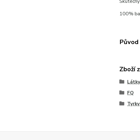
Skutečný
100% ba
Původ 
Zboží 
Látky
FQ
Tyrk