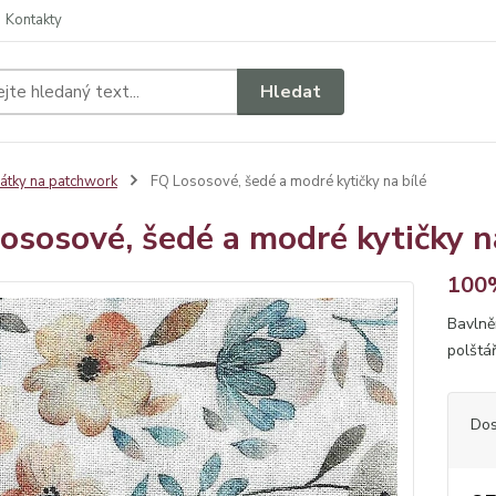
Kontakty
Hledat
átky na patchwork
FQ Lososové, šedé a modré kytičky na bílé
ososové, šedé a modré kytičky n
100%
Bavlně
polštá
Dos