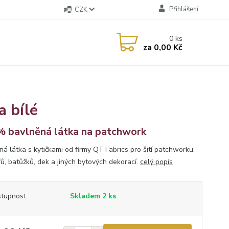
Přihlášení
CZK
0
ks
za
0,00 Kč
a bílé
 bavlněná látka na patchwork
ná látka s kytičkami od firmy QT Fabrics pro šití patchworku,
řů, batůžků, dek a jiných bytových dekorací.
celý popis
tupnost
Skladem 2 ks