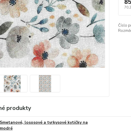
85
70,
Číslo p
Rozměr
é produkty
Smetanové, lososové a tyrkysové kytičky na
modré