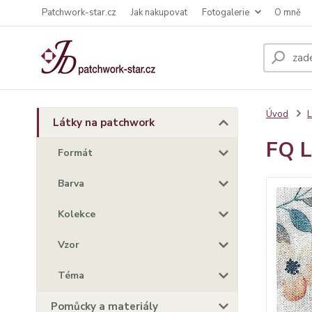
Patchwork-star.cz
Jak nakupovat
Fotogalerie
O mně
Úvod
L
Látky na patchwork
FQ L
Formát
Barva
Kolekce
Vzor
Téma
Pomůcky a materiály