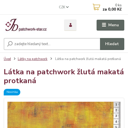
0
ks
CZK
za
0,00 Kč
Menu
Hledat
Úvod
Látky na patchwork
Látka na patchwork žlutá makatá protkaná
Látka na patchwork žlutá makatá
protkaná
Novinka