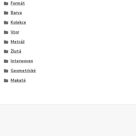
Formát
Barva
Kolekce
Vzor
Metráž
Žlutá
Interwoven
Geometrické
Makaté