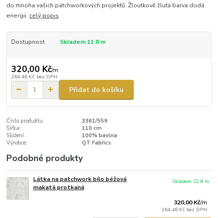
do mnoha vašich patchworkových projektů. Žloutkově žlutá barva dodá
energii.
celý popis
Dostupnost
Skladem 11.8 m
320,00 Kč
/
m
264,46 Kč
bez DPH
Přidat do košíku
Číslo produktu:
3361/559
Šířka:
110 cm
Složení:
100% bavlna
Výrobce:
QT Fabrics
Podobné produkty
Látka na patchwork bílo béžová
Skladem 12.8 m
makatá protkaná
320,00 Kč
/
m
264,46 Kč
bez DPH