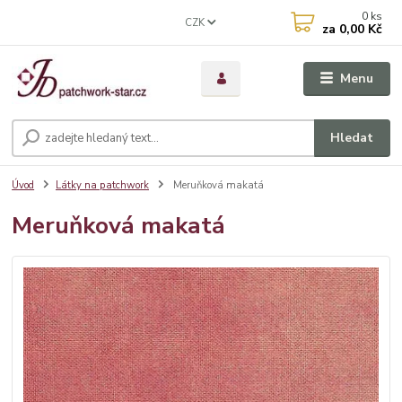
0
ks
CZK
za
0,00 Kč
Menu
Hledat
Úvod
Látky na patchwork
Meruňková makatá
Meruňková makatá