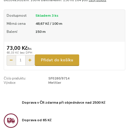
béžováSložení: 100% bavlnaNávin: 150 m/ 164 yds
celý popis
Dostupnost
Skladem 3 ks
Měrná cena
48,67 Kč / 100 m
Balení
150 m
73,00 Kč
/
ks
60,33 Kč
bez DPH
Přidat do košíku
Číslo produktu:
SF0260/9714
Výrobce:
Mettler
Doprava v ČR zdarma při objednávce nad 2500 Kč
Doprava od 65 Kč