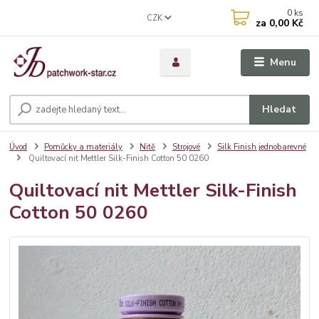
0
ks
CZK
za
0,00 Kč
Menu
Hledat
Úvod
Pomůcky a materiály
Nitě
Strojové
Silk Finish jednobarevné
Quiltovací nit Mettler Silk-Finish Cotton 50 0260
Quiltovací nit Mettler Silk-Finish
Cotton 50 0260