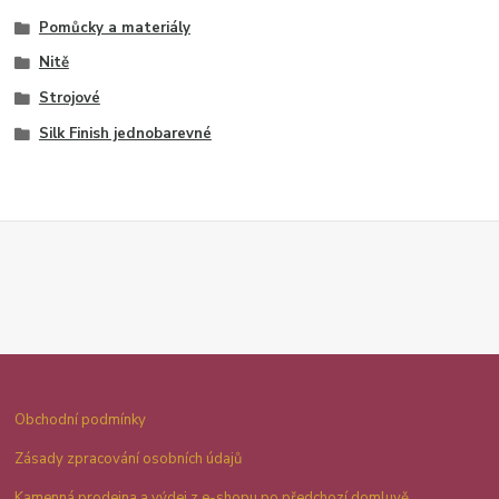
Pomůcky a materiály
Nitě
Strojové
Silk Finish jednobarevné
Obchodní podmínky
Zásady zpracování osobních údajů
Kamenná prodejna a výdej z e-shopu po předchozí domluvě