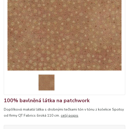
100% bavlněná látka na patchwork
Doplňková makatá látka s drobnými tečkami tón v tónu z kolekce Spotsy
od firmy QT Fabrics široká 110 cm.
celý popis