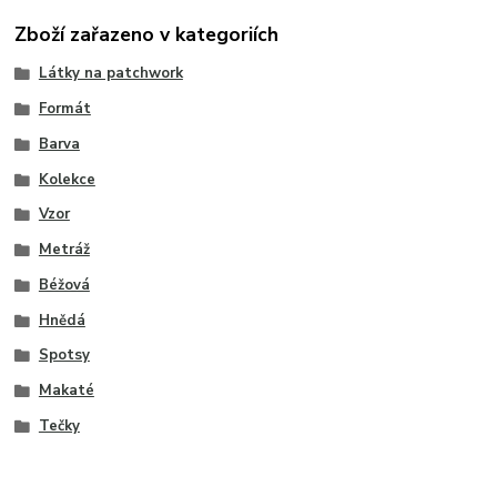
Zboží zařazeno v kategoriích
Látky na patchwork
Formát
Barva
Kolekce
Vzor
Metráž
Béžová
Hnědá
Spotsy
Makaté
Tečky