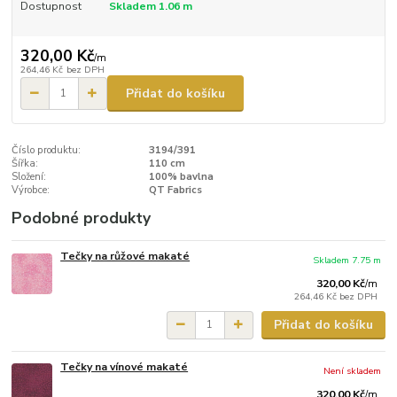
Dostupnost
Skladem 1.06 m
320,00 Kč
/
m
264,46 Kč
bez DPH
Přidat do košíku
Číslo produktu:
3194/391
Šířka:
110 cm
Složení:
100% bavlna
Výrobce:
QT Fabrics
Podobné produkty
Tečky na růžové makaté
Skladem 7.75 m
320,00 Kč
/
m
264,46 Kč
bez DPH
Přidat do košíku
Tečky na vínové makaté
Není skladem
320,00 Kč
/
m