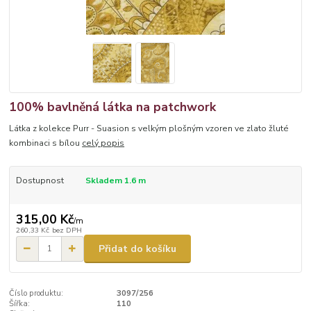
100% bavlněná látka na patchwork
Látka z kolekce Purr - Suasion s velkým plošným vzoren ve zlato žluté
kombinaci s bílou
celý popis
Dostupnost
Skladem 1.6 m
315,00 Kč
/
m
260,33 Kč
bez DPH
Přidat do košíku
Číslo produktu:
3097/256
Šířka:
110