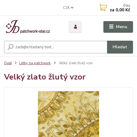
0
ks
CZK
za
0,00 Kč
Menu
Hledat
Úvod
Látky na patchwork
Velký zlato žlutý vzor
Velký zlato žlutý vzor