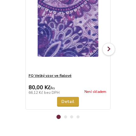
FQ Velký vzor ve fialové
Velký vzor v
80,00 Kč
315,00 K
/
ks
Není skladem
66,12 Kč
bez DPH
260,33 Kč
be
Detail