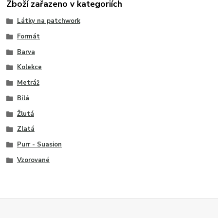
Zboží zařazeno v kategoriích
Látky na patchwork
Formát
Barva
Kolekce
Metráž
Bílá
Žlutá
Zlatá
Purr - Suasion
Vzorované