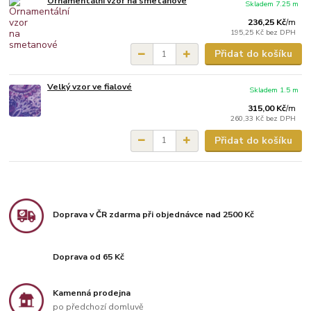
Ornamentální vzor na smetanové
Skladem 7.25 m
236,25 Kč
/
m
195,25 Kč
bez DPH
Přidat do košíku
Velký vzor ve fialové
Skladem 1.5 m
315,00 Kč
/
m
260,33 Kč
bez DPH
Přidat do košíku
Doprava v ČR zdarma při objednávce nad 2500 Kč
Doprava od 65 Kč
Kamenná prodejna
po předchozí domluvě