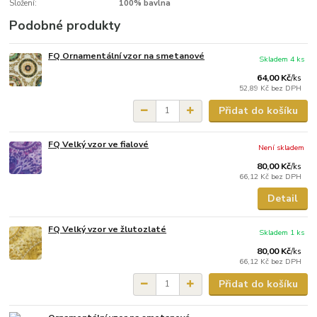
Složení:
100% bavlna
Podobné produkty
FQ Ornamentální vzor na smetanové
Skladem 4 ks
64,00 Kč
/
ks
52,89 Kč
bez DPH
Přidat do košíku
FQ Velký vzor ve fialové
Není skladem
80,00 Kč
/
ks
66,12 Kč
bez DPH
Detail
FQ Velký vzor ve žlutozlaté
Skladem 1 ks
80,00 Kč
/
ks
66,12 Kč
bez DPH
Přidat do košíku