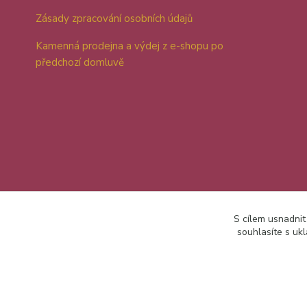
Zásady zpracování osobních údajů
Kamenná prodejna a výdej z e-shopu po
předchozí domluvě
S cílem usnadnit
souhlasíte s uk