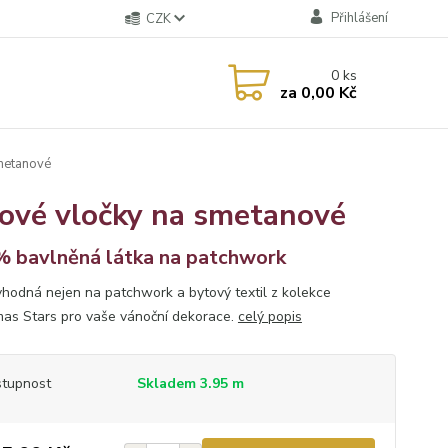
Přihlášení
CZK
0
ks
za
0,00 Kč
smetanové
hové vločky na smetanové
 bavlněná látka na patchwork
vhodná nejen na patchwork a bytový textil z kolekce
mas Stars pro vaše vánoční dekorace.
celý popis
tupnost
Skladem 3.95 m