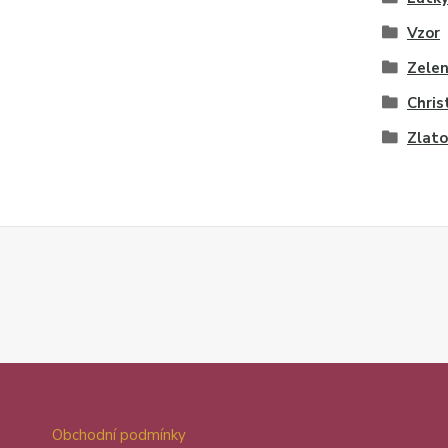
Vzor
Zele
Chris
Zlato
Obchodní podmínky