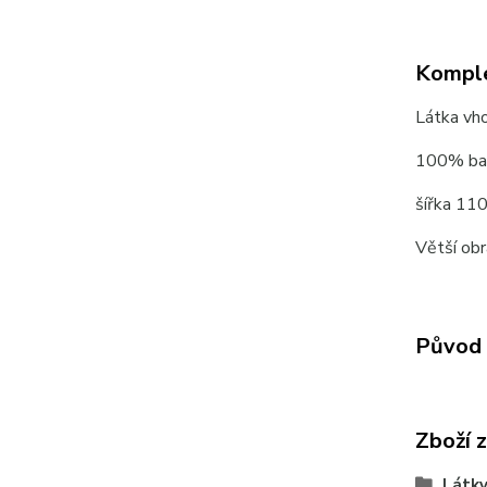
Komple
Látka vho
100% ba
šířka 11
Větší ob
Původ 
Zboží 
Látky