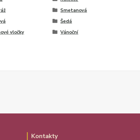
ráž
Smetanová
ová
Šedá
ové vločky
Vánoční
Kontakty