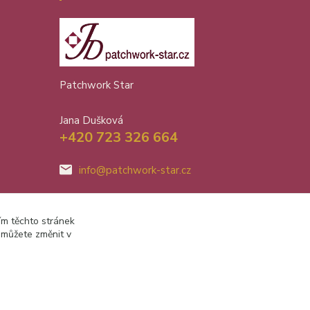
Patchwork Star
Jana Dušková
+420 723 326 664
info@patchwork-star.cz
ím těchto stránek
 můžete změnit v