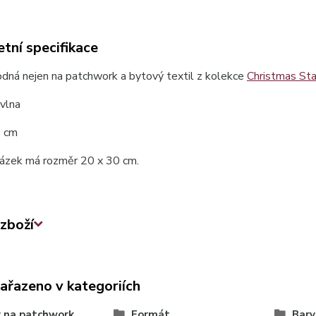
tní specifikace
dná nejen na patchwork a bytový textil z kolekce
Christmas Sta
vlna
0 cm
rázek má rozměr 20 x 30 cm.
zboží
zařazeno v kategoriích
 na patchwork
Formát
Barv