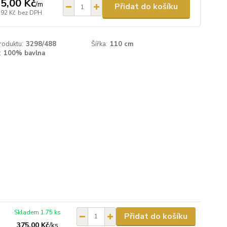
5,00 Kč
/
m
Přidat do košíku
,92 Kč
bez DPH
roduktu:
3298/488
Šířka:
110 cm
:
100% bavlna
Skladem 1.75 ks
Přidat do košíku
375,00 Kč
/
ks