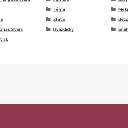
Téma
Met
ná
Zlatá
Béž
tmas Stars
Hvězdičky
Sněh
tisk