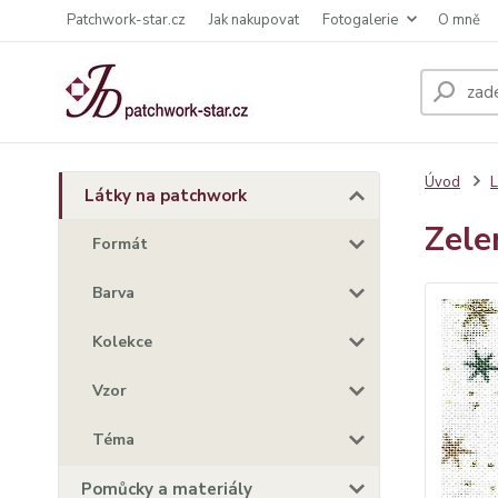
Patchwork-star.cz
Jak nakupovat
Fotogalerie
O mně
Úvod
L
Látky na patchwork
Zele
Formát
Barva
Kolekce
Vzor
Téma
Pomůcky a materiály