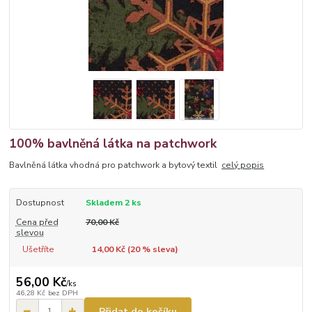
100% bavlněná látka na patchwork
Bavlněná látka vhodná pro patchwork a bytový textil
celý popis
Dostupnost
Skladem 2 ks
Cena před
70,00 Kč
slevou
Ušetříte
14,00 Kč (
20
% sleva)
56,00 Kč
/
ks
46,28 Kč
bez DPH
Přidat do košíku