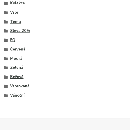
Kolekce
Vzor
Téma
Sleva 20%
FQ
Červená
Modrá
Zelená
Béžová
Vzorované
Vánoční