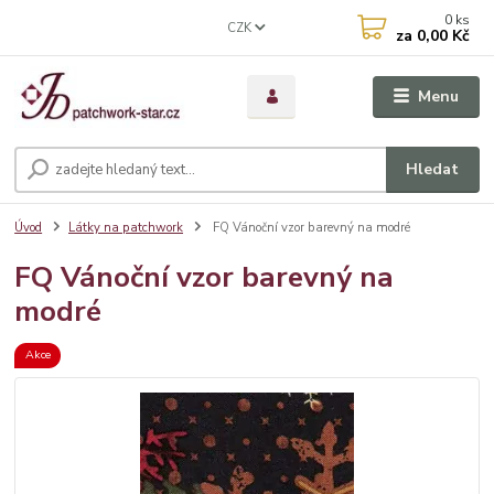
0
ks
CZK
za
0,00 Kč
Menu
Hledat
Úvod
Látky na patchwork
FQ Vánoční vzor barevný na modré
FQ Vánoční vzor barevný na
modré
Akce