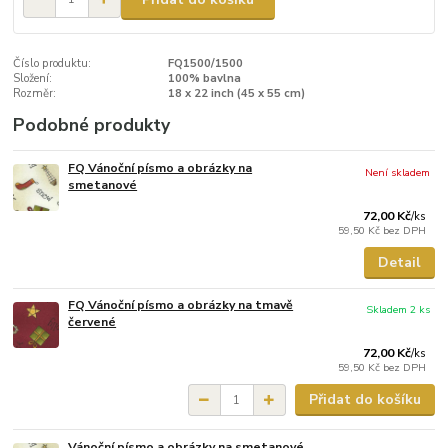
Číslo produktu:
FQ1500/1500
Složení:
100% bavlna
Rozměr:
18 x 22 inch (45 x 55 cm)
Podobné produkty
FQ Vánoční písmo a obrázky na
Není skladem
smetanové
72,00 Kč
/
ks
59,50 Kč
bez DPH
Detail
FQ Vánoční písmo a obrázky na tmavě
Skladem 2 ks
červené
72,00 Kč
/
ks
59,50 Kč
bez DPH
Přidat do košíku
Vánoční písmo a obrázky na smetanové