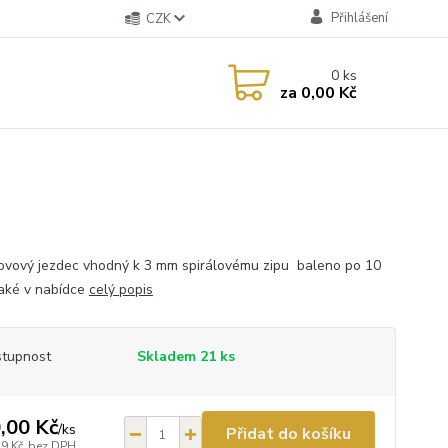
Přihlášení
CZK
0
ks
za
0,00 Kč
ovový jezdec vhodný k 3 mm spirálovému zipu baleno po 10
také v nabídce
celý popis
tupnost
Skladem 21 ks
,00 Kč
/
ks
Přidat do košíku
79 Kč
bez DPH