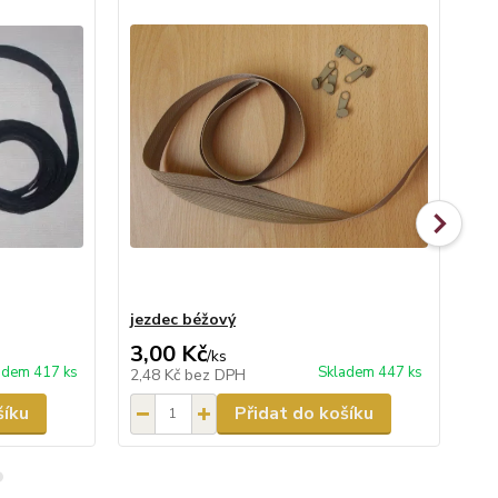
jezdec béžový
jez
3,00 Kč
3,
/
ks
adem 417 ks
Skladem 447 ks
2,48 Kč
bez DPH
2,4
šíku
Přidat do košíku