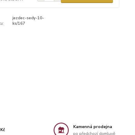
jezdec-sedy-10-
u:
ks/167
Kamenná prodejna
 Kč
po předchozí domluvě