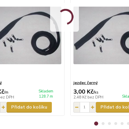
ý
jezdec černý
Kč
3,00 Kč
Skladem
/
m
/
ks
128.7 m
Skl
bez DPH
2,48 Kč
bez DPH
Přidat do košíku
Přidat do ko