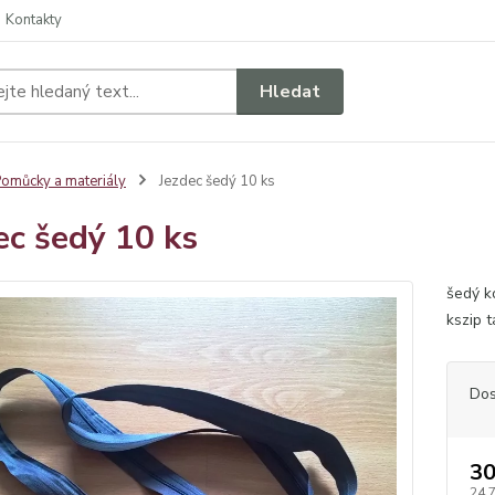
Kontakty
Hledat
omůcky a materiály
Jezdec šedý 10 ks
ec šedý 10 ks
šedý k
kszip 
Dos
30
24,