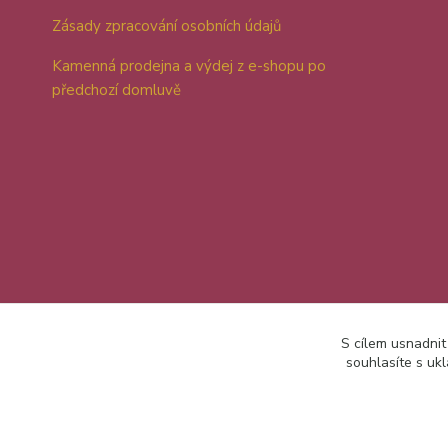
Zásady zpracování osobních údajů
Kamenná prodejna a výdej z e-shopu po
předchozí domluvě
S cílem usnadnit
souhlasíte s uk