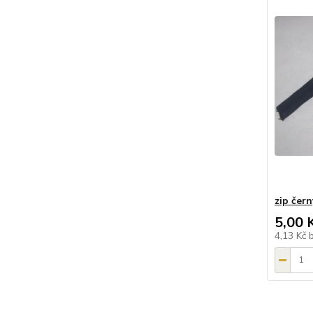
zip čern
5,00 
4,13 Kč