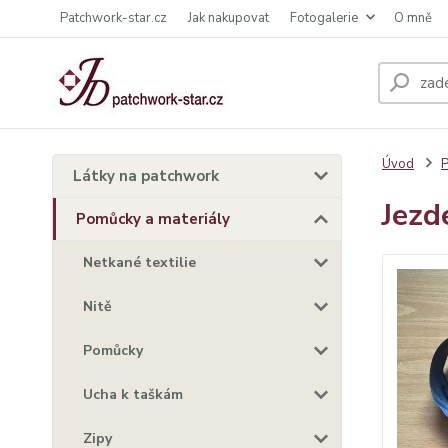
Patchwork-star.cz
Jak nakupovat
Fotogalerie
O mně
Úvod
P
Látky na patchwork
Jezd
Pomůcky a materiály
Netkané textilie
Nitě
Pomůcky
Ucha k taškám
Zipy