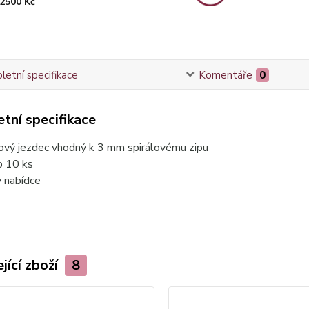
2500 Kč
etní specifikace
Komentáře
0
tní specifikace
ový jezdec vhodný k 3 mm spirálovému zipu
o 10 ks
v nabídce
jící zboží
8