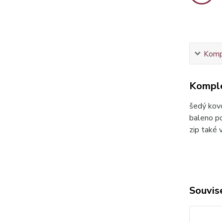
Kompl
Komple
šedý kov
baleno p
zip také 
Souvise