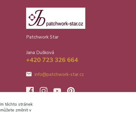
Patchwork Star
Jana Dušková
+420 723 326 664
info@patchwork-star.cz
ím těchto stránek
 můžete změnit v