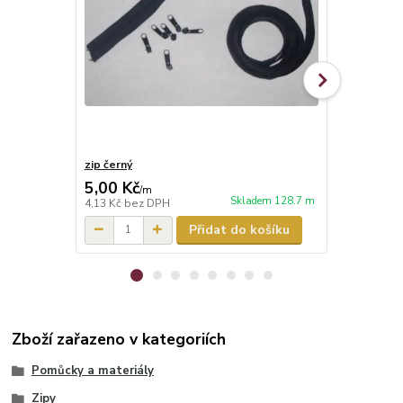
zip černý
jezdec čern
5,00 Kč
3,00 Kč
/
m
/
k
Skladem 128.7 m
4,13 Kč
bez DPH
2,48 Kč
bez 
Přidat do košíku
Zboží zařazeno v kategoriích
Pomůcky a materiály
Zipy