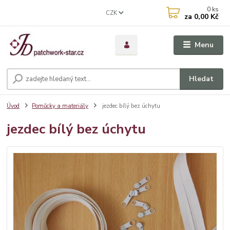
0
ks
CZK
za
0,00 Kč
Menu
Hledat
Úvod
Pomůcky a materiály
jezdec bílý bez úchytu
jezdec bílý bez úchytu