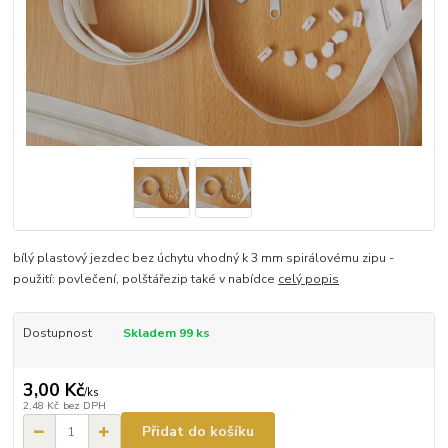
bílý plastový jezdec bez úchytu vhodný k 3 mm spirálovému zipu -
použití: povlečení, polštářezip také v nabídce
celý popis
Dostupnost
Skladem 99 ks
3,00 Kč
/
ks
2,48 Kč
bez DPH
Přidat do košíku