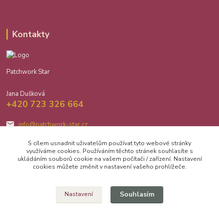
Kontakty
Patchwork Star
Jana Dušková
+420 723 326 664
info@patchwork-star.cz
S cílem usnadnit uživatelům používat tyto webové stránky
využíváme cookies. Používáním těchto stránek souhlasíte s
ukládáním souborů cookie na vašem počítači / zařízení. Nastavení
cookies můžete změnit v nastavení vašeho prohlížeče.
Upravit sběr cookies.
Souhlasím
Nastavení