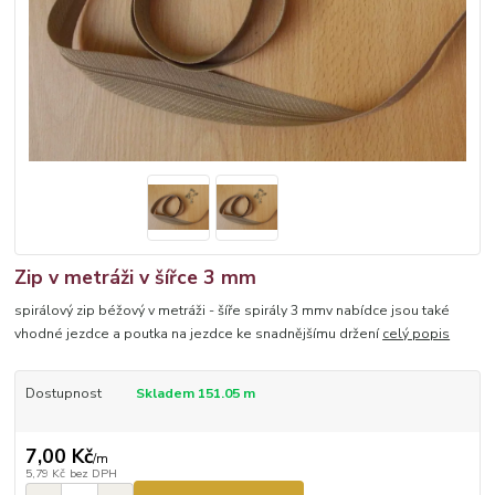
Zip v metráži v šířce 3 mm
spirálový zip béžový v metráži - šíře spirály 3 mmv nabídce jsou také
vhodné jezdce a poutka na jezdce ke snadnějšímu držení
celý popis
Dostupnost
Skladem 151.05 m
7,00 Kč
/
m
5,79 Kč
bez DPH