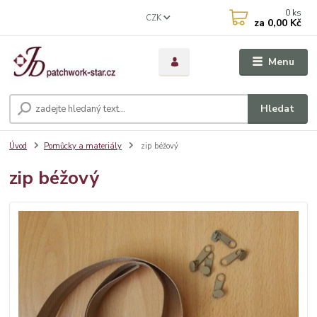
0
ks
CZK
za
0,00 Kč
Menu
Hledat
Úvod
Pomůcky a materiály
zip béžový
zip béžový