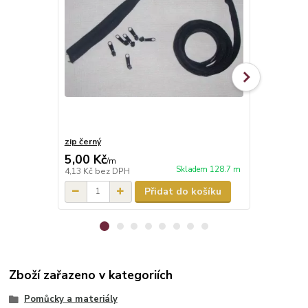
zip černý
jezdec béžo
5,00 Kč
3,00 Kč
/
m
/
k
Skladem 128.7 m
4,13 Kč
bez DPH
2,48 Kč
bez 
Přidat do košíku
Zboží zařazeno v kategoriích
Pomůcky a materiály