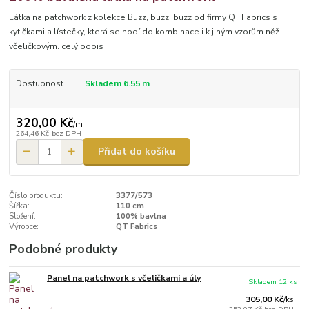
Látka na patchwork z kolekce Buzz, buzz, buzz od firmy QT Fabrics s
kytičkami a lístečky, která se hodí do kombinace i k jiným vzorům něž
včeličkovým.
celý popis
Dostupnost
Skladem 6.55 m
320,00 Kč
/
m
264,46 Kč
bez DPH
Přidat do košíku
Číslo produktu:
3377/573
Šířka:
110 cm
Složení:
100% bavlna
Výrobce:
QT Fabrics
Podobné produkty
Panel na patchwork s včeličkami a úly
Skladem 12 ks
305,00 Kč
/
ks