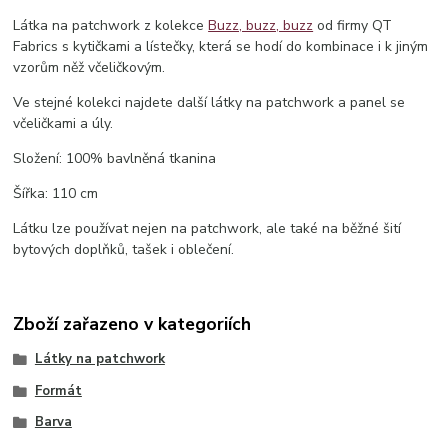
Látka na patchwork z kolekce
Buzz, buzz, buzz
od firmy QT
Fabrics s kytičkami a lístečky, která se hodí do kombinace i k jiným
vzorům něž včeličkovým.
Ve stejné kolekci najdete další látky na patchwork a panel se
včeličkami a úly.
Složení: 100% bavlněná tkanina
Šířka: 110 cm
Látku lze používat nejen na patchwork, ale také na běžné šití
bytových doplňků, tašek i oblečení.
Zboží zařazeno v kategoriích
Látky na patchwork
Formát
Barva