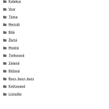
Kolekce
Vzor
Téma
Metráž
Bílá
Žlutá
Modrá
Tyrkysová
Zelená
Béžová
Buzz, buzz, buzz
Květované
Lístečky