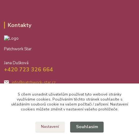
Kontakty
Patchwork Star
Jana Dušková
+420 723 326 664
info@patchwork-star.cz
S cílem usnadnit uživatelům používat tyto webové stránky
využíváme cookies. Používáním těchto stránek souhlasíte s
ukládáním souborů cookie na vašem počítači / zařízení. Nastavení
cookies můžete změnit v nastavení vašeho prohlížeče.
Upravit sběr cookies.
Souhlasím
Nastavení