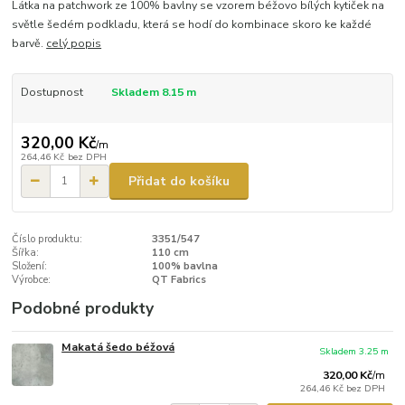
Látka na patchwork ze 100% bavlny se vzorem béžovo bílých kytiček na
světle šedém podkladu, která se hodí do kombinace skoro ke každé
barvě.
celý popis
Dostupnost
Skladem 8.15 m
320,00 Kč
/
m
264,46 Kč
bez DPH
Přidat do košíku
Číslo produktu:
3351/547
Šířka:
110 cm
Složení:
100% bavlna
Výrobce:
QT Fabrics
Podobné produkty
Makatá šedo béžová
Skladem 3.25 m
320,00 Kč
/
m
264,46 Kč
bez DPH