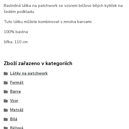
Bavlněná látka na patchwork se vzorem béžovo bílých kytiček na
šedém podkladu.
Tuto látku můžete kombinovat s mnoha barvami.
100% bavlna
šířka: 110 cm
Zboží zařazeno v kategoriích
Látky na patchwork
Formát
Barva
Vzor
Metráž
Bílá
Béžová