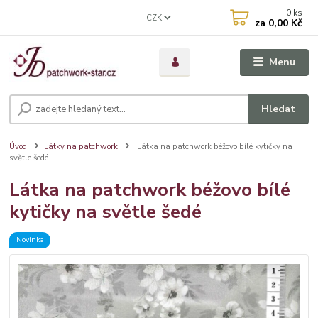
0
ks
CZK
za
0,00 Kč
Menu
Hledat
Úvod
Látky na patchwork
Látka na patchwork béžovo bílé kytičky na
světle šedé
Látka na patchwork béžovo bílé
kytičky na světle šedé
Novinka