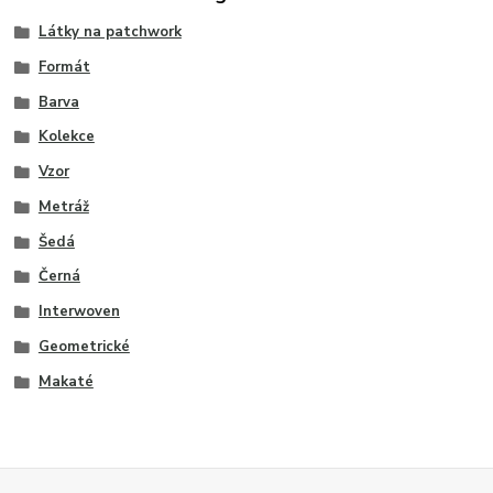
Látky na patchwork
Formát
Barva
Kolekce
Vzor
Metráž
Šedá
Černá
Interwoven
Geometrické
Makaté