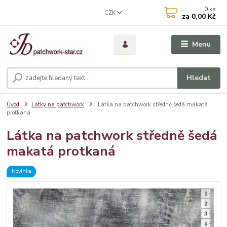
0
ks
CZK
za
0,00 Kč
Menu
Hledat
Úvod
Látky na patchwork
Látka na patchwork středně šedá makatá
protkaná
Látka na patchwork středně šedá
makatá protkaná
Novinka