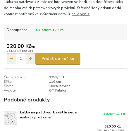
Látka na patchwork z kolekce Interwoven se hodí jako doplňková látka
do mnoha vašich patchworkových projektů. Středně šedý odstín dodá
kontrast potřebný ke zvýraznění detailů.
celý popis
Dostupnost
Skladem 12.3 m
320,00 Kč
/
m
264,46 Kč
bez DPH
Přidat do košíku
Číslo produktu:
3353/551
Šířka:
110 cm
Složení:
100% bavlna
Výrobce:
QT Fabrics
Podobné produkty
Látka na patchwork světle šedá
Skladem 12.3 m
makatá protkaná
320,00 Kč
/
m
264,46 Kč
bez DPH